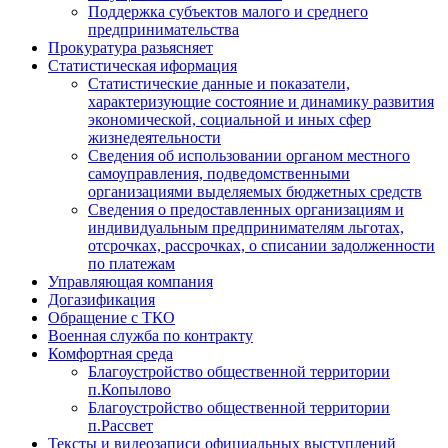
Поддержка субъектов малого и среднего
предпринимательства
Прокуратура разьясняет
Статистическая иформация
Статистические данные и показатели,
характеризующие состояние и динамику развития
экономической, социальной и иных сфер
жизнедеятельности
Сведения об использовании органом местного
самоуправления, подведомственными
организациями выделяемых бюджетных средств
Сведения о предоставленных организациям и
индивидуальным предпринимателям льготах,
отсрочках, рассрочках, о списании задолженности
по платежам
Управляющая компания
Догазификация
Обращение с ТКО
Военная служба по контракту
Комфортная среда
Благоустройство общественной территории
п.Копылово
Благоустройство общественной территории
п.Рассвет
Тексты и видеозаписи официальных выступлений