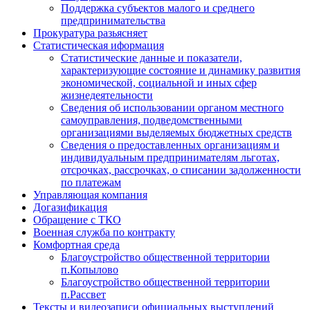
Поддержка субъектов малого и среднего
предпринимательства
Прокуратура разьясняет
Статистическая иформация
Статистические данные и показатели,
характеризующие состояние и динамику развития
экономической, социальной и иных сфер
жизнедеятельности
Сведения об использовании органом местного
самоуправления, подведомственными
организациями выделяемых бюджетных средств
Сведения о предоставленных организациям и
индивидуальным предпринимателям льготах,
отсрочках, рассрочках, о списании задолженности
по платежам
Управляющая компания
Догазификация
Обращение с ТКО
Военная служба по контракту
Комфортная среда
Благоустройство общественной территории
п.Копылово
Благоустройство общественной территории
п.Рассвет
Тексты и видеозаписи официальных выступлений