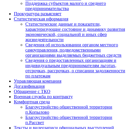
Поддержка субъектов малого и среднего
предпринимательства
Прокуратура разьясняет
Статистическая иформация
Статистические данные и показатели,
характеризующие состояние и динамику развития
экономической, социальной и иных сфер
жизнедеятельности
Сведения об использовании органом местного
самоуправления, подведомственными
организациями выделяемых бюджетных средств
Сведения о предоставленных организациям и
индивидуальным предпринимателям льготах,
отсрочках, рассрочках, о списании задолженности
по платежам
Управляющая компания
Догазификация
Обращение с ТКО
Военная служба по контракту
Комфортная среда
Благоустройство общественной территории
п.Копылово
Благоустройство общественной территории
п.Рассвет
Тексты и видеозаписи официальных выступлений