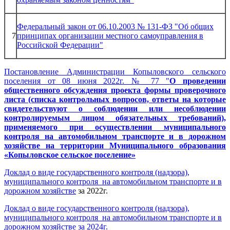
Федеральный закон от 06.10.2003 № 131-ФЗ "Об общих
7
принципах организации местного самоуправления в
Российской Федерации"
Постановление Администрации Копыловского сельского
поселения от 08 июня 2022г. № 77 "
О проведении
общественного обсуждения проекта формы проверочного
листа
(списка контрольных вопросов, ответы на которые
свидетельствуют
о соблюдении или несоблюдении
контролируемым лицом обязательных требований),
применяемого при осуществлении муниципального
контроля
на автомобильном транспорте и в дорожном
хозяйстве на территории
Муниципального образования
«Копыловское сельское поселение»
Доклад о виде государственного контроля (надзора),
муниципального контроля на автомобильном транспорте и в
дорожном хозяйстве
за 2022г.
Доклад о виде государственного контроля (надзора),
муниципального контроля на автомобильном транспорте и в
дорожном хозяйстве
за 2024г.