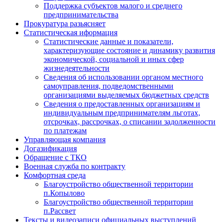
Поддержка субъектов малого и среднего
предпринимательства
Прокуратура разьясняет
Статистическая иформация
Статистические данные и показатели,
характеризующие состояние и динамику развития
экономической, социальной и иных сфер
жизнедеятельности
Сведения об использовании органом местного
самоуправления, подведомственными
организациями выделяемых бюджетных средств
Сведения о предоставленных организациям и
индивидуальным предпринимателям льготах,
отсрочках, рассрочках, о списании задолженности
по платежам
Управляющая компания
Догазификация
Обращение с ТКО
Военная служба по контракту
Комфортная среда
Благоустройство общественной территории
п.Копылово
Благоустройство общественной территории
п.Рассвет
Тексты и видеозаписи официальных выступлений