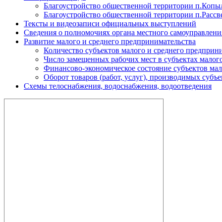
Благоустройство общественной территории п.Копы
Благоустройство общественной территории п.Рассв
Тексты и видеозаписи официальных выступлений
Сведения о полномочиях органа местного самоуправлени
Развитие малого и среднего предпринимательства
Количество субъектов малого и среднего предприн
Число замещенных рабочих мест в субъектах малог
Финансово-экономическое состояние субъектов мал
Оборот товаров (работ, услуг), производимых субъ
Схемы телоснабжения, водоснабжения, водоотведения