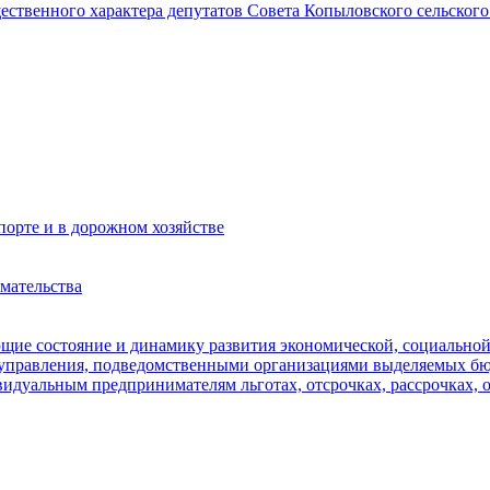
щественного характера депутатов Совета Копыловского сельского
орте и в дорожном хозяйстве
мательства
ющие состояние и динамику развития экономической, социально
оуправления, подведомственными организациями выделяемых б
идуальным предпринимателям льготах, отсрочках, рассрочках, 