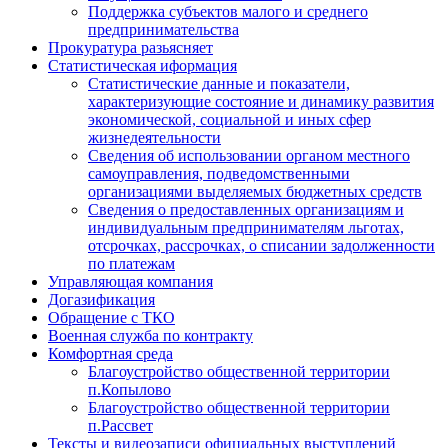
Поддержка субъектов малого и среднего
предпринимательства
Прокуратура разьясняет
Статистическая иформация
Статистические данные и показатели,
характеризующие состояние и динамику развития
экономической, социальной и иных сфер
жизнедеятельности
Сведения об использовании органом местного
самоуправления, подведомственными
организациями выделяемых бюджетных средств
Сведения о предоставленных организациям и
индивидуальным предпринимателям льготах,
отсрочках, рассрочках, о списании задолженности
по платежам
Управляющая компания
Догазификация
Обращение с ТКО
Военная служба по контракту
Комфортная среда
Благоустройство общественной территории
п.Копылово
Благоустройство общественной территории
п.Рассвет
Тексты и видеозаписи официальных выступлений