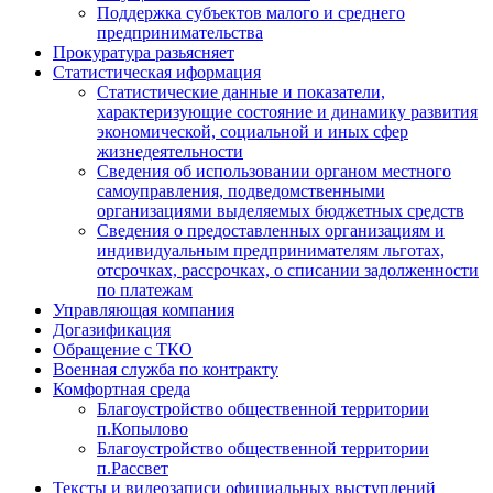
Поддержка субъектов малого и среднего
предпринимательства
Прокуратура разьясняет
Статистическая иформация
Статистические данные и показатели,
характеризующие состояние и динамику развития
экономической, социальной и иных сфер
жизнедеятельности
Сведения об использовании органом местного
самоуправления, подведомственными
организациями выделяемых бюджетных средств
Сведения о предоставленных организациям и
индивидуальным предпринимателям льготах,
отсрочках, рассрочках, о списании задолженности
по платежам
Управляющая компания
Догазификация
Обращение с ТКО
Военная служба по контракту
Комфортная среда
Благоустройство общественной территории
п.Копылово
Благоустройство общественной территории
п.Рассвет
Тексты и видеозаписи официальных выступлений