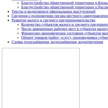
Благоустройство общественной территории п.Копы
Благоустройство общественной территории п.Рассв
Тексты и видеозаписи официальных выступлений
Сведения о полномочиях органа местного самоуправлени
Развитие малого и среднего предпринимательства
Количество субъектов малого и среднего предприн
Число замещенных рабочих мест в субъектах малог
Финансово-экономическое состояние субъектов мал
Оборот товаров (работ, услуг), производимых субъ
Схемы телоснабжения, водоснабжения, водоотведения