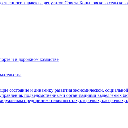
щественного характера депутатов Совета Копыловского сельского
орте и в дорожном хозяйстве
мательства
ющие состояние и динамику развития экономической, социально
оуправления, подведомственными организациями выделяемых б
идуальным предпринимателям льготах, отсрочках, рассрочках, 