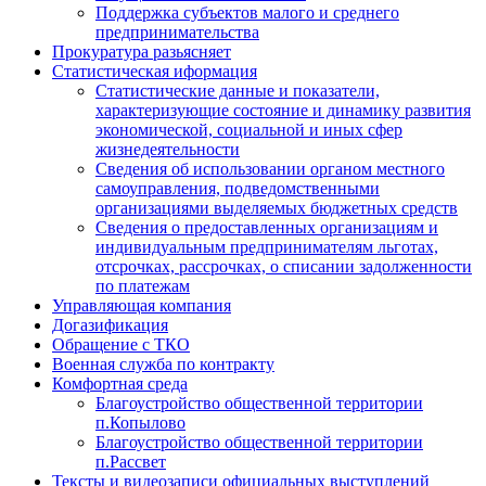
Поддержка субъектов малого и среднего
предпринимательства
Прокуратура разьясняет
Статистическая иформация
Статистические данные и показатели,
характеризующие состояние и динамику развития
экономической, социальной и иных сфер
жизнедеятельности
Сведения об использовании органом местного
самоуправления, подведомственными
организациями выделяемых бюджетных средств
Сведения о предоставленных организациям и
индивидуальным предпринимателям льготах,
отсрочках, рассрочках, о списании задолженности
по платежам
Управляющая компания
Догазификация
Обращение с ТКО
Военная служба по контракту
Комфортная среда
Благоустройство общественной территории
п.Копылово
Благоустройство общественной территории
п.Рассвет
Тексты и видеозаписи официальных выступлений