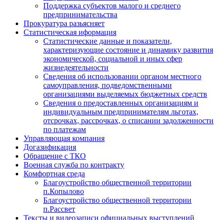
Поддержка субъектов малого и среднего
предпринимательства
Прокуратура разьясняет
Статистическая иформация
Статистические данные и показатели,
характеризующие состояние и динамику развития
экономической, социальной и иных сфер
жизнедеятельности
Сведения об использовании органом местного
самоуправления, подведомственными
организациями выделяемых бюджетных средств
Сведения о предоставленных организациям и
индивидуальным предпринимателям льготах,
отсрочках, рассрочках, о списании задолженности
по платежам
Управляющая компания
Догазификация
Обращение с ТКО
Военная служба по контракту
Комфортная среда
Благоустройство общественной территории
п.Копылово
Благоустройство общественной территории
п.Рассвет
Тексты и видеозаписи официальных выступлений