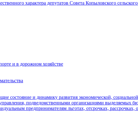
щественного характера депутатов Совета Копыловского сельского
орте и в дорожном хозяйстве
мательства
ющие состояние и динамику развития экономической, социально
оуправления, подведомственными организациями выделяемых б
идуальным предпринимателям льготах, отсрочках, рассрочках, 