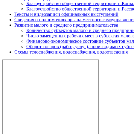
Благоустройство общественной территории п.Копы
Благоустройство общественной территории п.Рассв
Тексты и видеозаписи официальных выступлений
Сведения о полномочиях органа местного самоуправлени
Развитие малого и среднего предпринимательства
Количество субъектов малого и среднего предприн
Число замещенных рабочих мест в субъектах малог
Финансово-экономическое состояние субъектов мал
Оборот товаров (работ, услуг), производимых субъ
Схемы телоснабжения, водоснабжения, водоотведения