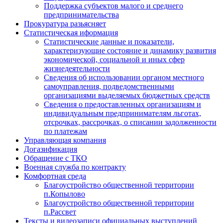
Поддержка субъектов малого и среднего
предпринимательства
Прокуратура разьясняет
Статистическая иформация
Статистические данные и показатели,
характеризующие состояние и динамику развития
экономической, социальной и иных сфер
жизнедеятельности
Сведения об использовании органом местного
самоуправления, подведомственными
организациями выделяемых бюджетных средств
Сведения о предоставленных организациям и
индивидуальным предпринимателям льготах,
отсрочках, рассрочках, о списании задолженности
по платежам
Управляющая компания
Догазификация
Обращение с ТКО
Военная служба по контракту
Комфортная среда
Благоустройство общественной территории
п.Копылово
Благоустройство общественной территории
п.Рассвет
Тексты и видеозаписи официальных выступлений