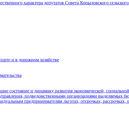
щественного характера депутатов Совета Копыловского сельского
орте и в дорожном хозяйстве
мательства
ющие состояние и динамику развития экономической, социально
оуправления, подведомственными организациями выделяемых б
идуальным предпринимателям льготах, отсрочках, рассрочках, 