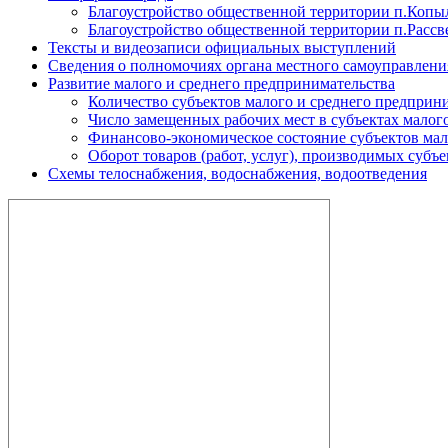
Благоустройство общественной территории п.Копы
Благоустройство общественной территории п.Рассв
Тексты и видеозаписи официальных выступлений
Сведения о полномочиях органа местного самоуправлени
Развитие малого и среднего предпринимательства
Количество субъектов малого и среднего предприн
Число замещенных рабочих мест в субъектах малог
Финансово-экономическое состояние субъектов мал
Оборот товаров (работ, услуг), производимых субъ
Схемы телоснабжения, водоснабжения, водоотведения