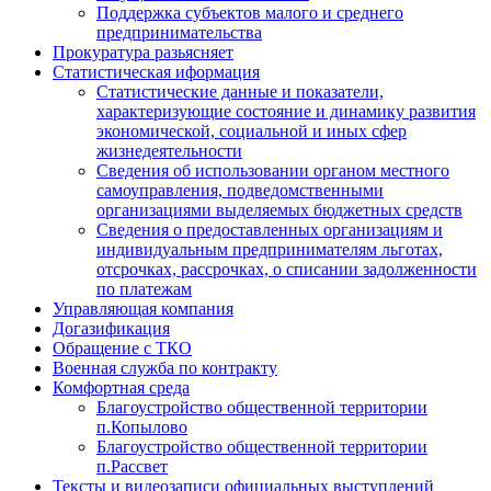
Поддержка субъектов малого и среднего
предпринимательства
Прокуратура разьясняет
Статистическая иформация
Статистические данные и показатели,
характеризующие состояние и динамику развития
экономической, социальной и иных сфер
жизнедеятельности
Сведения об использовании органом местного
самоуправления, подведомственными
организациями выделяемых бюджетных средств
Сведения о предоставленных организациям и
индивидуальным предпринимателям льготах,
отсрочках, рассрочках, о списании задолженности
по платежам
Управляющая компания
Догазификация
Обращение с ТКО
Военная служба по контракту
Комфортная среда
Благоустройство общественной территории
п.Копылово
Благоустройство общественной территории
п.Рассвет
Тексты и видеозаписи официальных выступлений