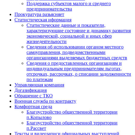
Поддержка субъектов малого и среднего
предпринимательства
Прокуратура разьясняет
Статистическая иформация
Статистические данные и показатели,
характеризующие состояние и динамику развития
экономической, социальной и иных сфер
жизнедеятельности
Сведения об использовании органом местного
самоуправления, подведомственными
организациями выделяемых бюджетных средств
Сведения о предоставленных организациям и
индивидуальным предпринимателям льготах,
отсрочках, рассрочках, о списании задолженности
по платежам
Управляющая компания
Догазификация
Обращение с ТКО
Военная служба по контракту
Комфортная среда
Благоустройство общественной территории
п.Копылово
Благоустройство общественной территории
п.Рассвет
Тексты и видеозаписи официальных выступлений