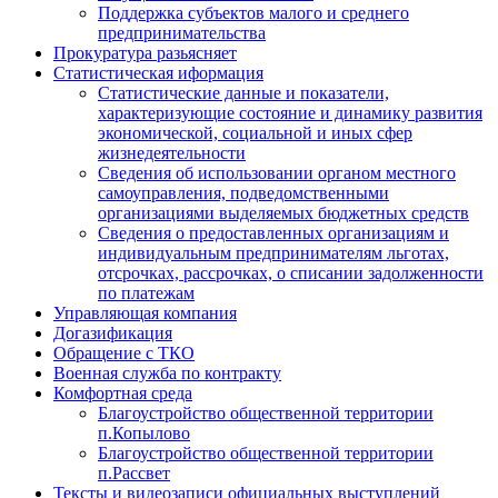
Поддержка субъектов малого и среднего
предпринимательства
Прокуратура разьясняет
Статистическая иформация
Статистические данные и показатели,
характеризующие состояние и динамику развития
экономической, социальной и иных сфер
жизнедеятельности
Сведения об использовании органом местного
самоуправления, подведомственными
организациями выделяемых бюджетных средств
Сведения о предоставленных организациям и
индивидуальным предпринимателям льготах,
отсрочках, рассрочках, о списании задолженности
по платежам
Управляющая компания
Догазификация
Обращение с ТКО
Военная служба по контракту
Комфортная среда
Благоустройство общественной территории
п.Копылово
Благоустройство общественной территории
п.Рассвет
Тексты и видеозаписи официальных выступлений